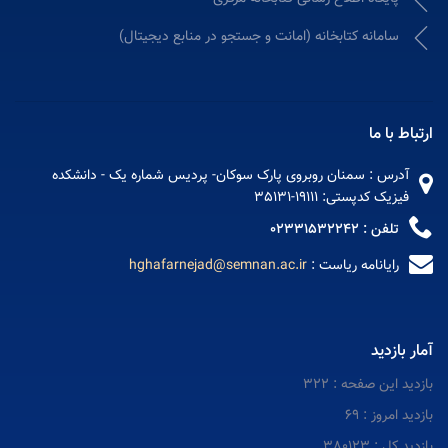
سامانه کتابخانه (امانت و جستجو در منابع دیجیتال)
ارتباط با ما
آدرس : سمنان روبروی پارک سوکان- پردیس شماره یک - دانشکده
فیزیک کدپستی: 19111-35131
تلفن : 02331532242
رایانامه ریاست :
hghafarnejad@semnan.ac.ir
آمار بازدید
بازدید این صفحه : 322
بازدید امروز : 69
بازدید کل : 380123