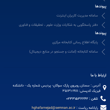
پیوندها
سامانه مدیریت کاربران اینترنت
دفتر پاسخگویی به شکایات وزارت علوم ، تحقیقات و فناوری
پیوندها
پایگاه اطلاع رسانی کتابخانه مرکزی
سامانه کتابخانه (امانت و جستجو در منابع دیجیتال)
ارتباط با ما
آدرس : سمنان روبروی پارک سوکان- پردیس شماره یک - دانشکده
فیزیک کدپستی: 19111-35131
تلفن : 02331532242
رایانامه ریاست :
hghafarnejad@semnan.ac.ir