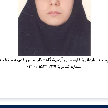
ست سازمانی: کارشناس آزمایشگاه - کارشناس کمیته منتخب
شماره تماس: 31532239-023