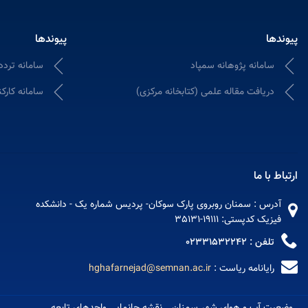
پیوندها
پیوندها
سامانه پژوهانه سمپاد
سامانه تردد 
دریافت مقاله علمی (کتابخانه مرکزی)
سامانه کارکنان (
ارتباط با ما
آدرس : سمنان روبروی پارک سوکان- پردیس شماره یک - دانشکده
فیزیک کدپستی: 19111-35131
تلفن : 02331532242
رایانامه ریاست :
hghafarnejad@semnan.ac.ir