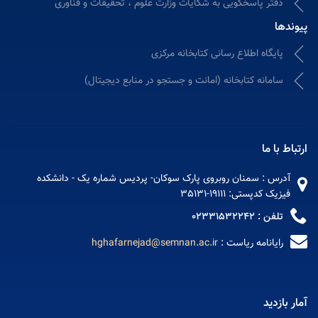
دفتر پاسخگویی به شکایات وزارت علوم ، تحقیقات و فناوری
ندها
پایگاه اطلاع رسانی کتابخانه مرکزی
سامانه کتابخانه (امانت و جستجو در منابع دیجیتال)
اط با ما
آدرس : سمنان روبروی پارک سوکان- پردیس شماره یک - دانشکده
فیزیک کدپستی: 19111-35131
تلفن : 02331532242
رایانامه ریاست :
hghafarnejad@semnan.ac.ir
 بازدید